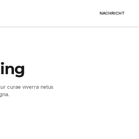
NACHRICHT
ing
itur curae viverra netus
gna.